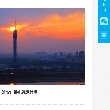
返回顶部
淮安森林公园位于翔宇大道以东、枚皋路以南、承
恩大道以西、乌沙干渠以北，总占地约3000亩，
于2011年底竣工对外开放，是江苏海绵城市示范项
目。园中大小树木总量达30000余株，灌木则不计
其数，乔灌木品种多达300多个。
淮安广播电视发射塔
广播电视发射塔坐落于生态新城西片区，紧邻京杭
运河，项目占地面积约40亩，总高度约320米，其