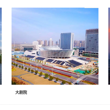
体育中心位于生态新城西片区，紧邻高教区，总建
筑面积15.7万平方米，主要建设有“一场三馆”：体
育场、游泳馆、体育馆和网球馆。中心自正式运营
以来圆满完成了江苏省第十八届运动会、中国（淮
安）国际食品博览会等赛事活动。2013年，体育馆
荣获“2013年中国钢结构金奖（国家优质工程）” 称
号。
大剧院
大剧院位于翔宇大道以东、枚皋中路以北，总用地
面积4.78万平方米，总建筑面积2.98万平方米，建