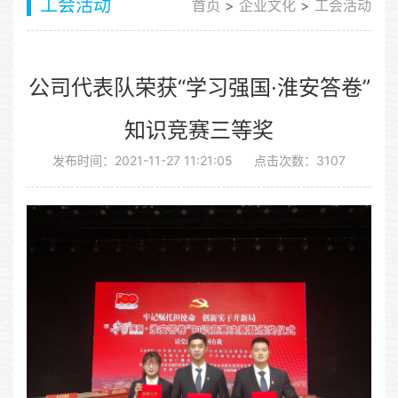
工会活动
首页
>
企业文化
>
工会活动
公司代表队荣获“学习强国·淮安答卷”
知识竞赛三等奖
发布时间：2021-11-27 11:21:05 点击次数：
3107