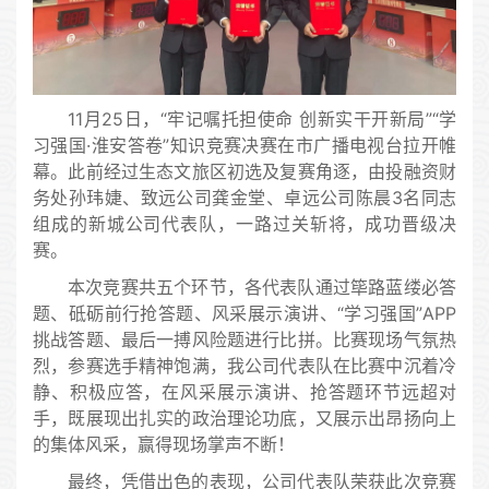
11月25日，“牢记嘱托担使命 创新实干开新局”“学
习强国·淮安答卷”知识竞赛决赛在市广播电视台拉开帷
幕。此前经过生态文旅区初选及复赛角逐，由投融资财
务处孙玮婕、致远公司龚金堂、卓远公司陈晨3名同志
组成的新城公司代表队，一路过关斩将，成功晋级决
赛。
本次竞赛共五个环节，各代表队通过筚路蓝缕必答
题、砥砺前行抢答题、风采展示演讲、“学习强国”APP
挑战答题、最后一搏风险题进行比拼。比赛现场气氛热
烈，参赛选手精神饱满，我公司代表队在比赛中沉着冷
静、积极应答，在风采展示演讲、抢答题环节远超对
手，既展现出扎实的政治理论功底，又展示出昂扬向上
的集体风采，赢得现场掌声不断！
最终，凭借出色的表现，公司代表队荣获此次竞赛